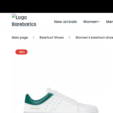
New arrivals
Women
Me
Main page
Barefoot Shoes
Women's barefoot sho
-33%