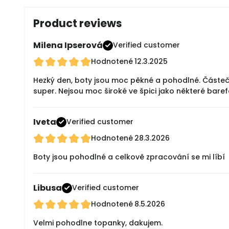
Product reviews
Milena Ipserová
Verified customer
Hodnotené
12.3.2025
Hezký den, boty jsou moc pěkné a pohodlné. Částečn
super. Nejsou moc široké ve špici jako některé bare
Iveta
Verified customer
Hodnotené
28.3.2026
Boty jsou pohodlné a celkově zpracování se mi líbí
Libusa
Verified customer
Hodnotené
8.5.2026
Velmi pohodlne topanky, dakujem.