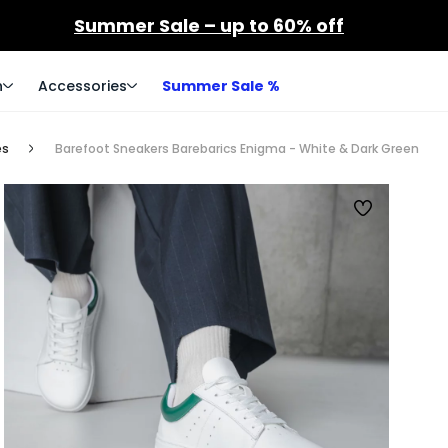
Summer Sale – up to 60% off
n
Accessories
Summer Sale %
es
Barefoot Sneakers Barebarics Enigma - White & Dark Green