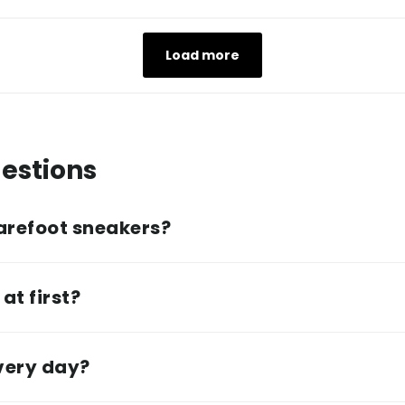
Load more
estions
arefoot sneakers?
at first?
every day?