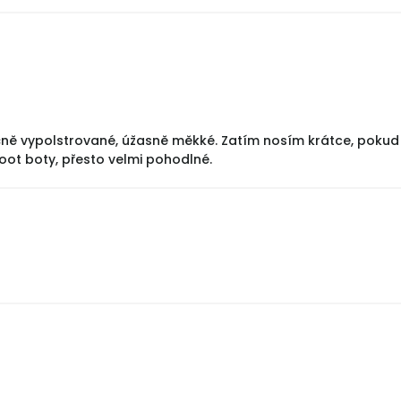
ě vypolstrované, úžasně měkké. Zatím nosím krátce, pokud k
foot boty, přesto velmi pohodlné.