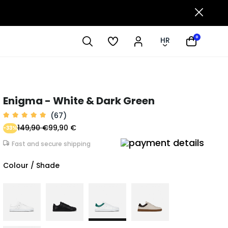
0
HR
Enigma - White & Dark Green
(67)
149,90 €
99,90 €
-33%
Fast and secure shipping
Colour / Shade