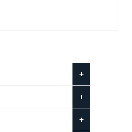
+
+
+